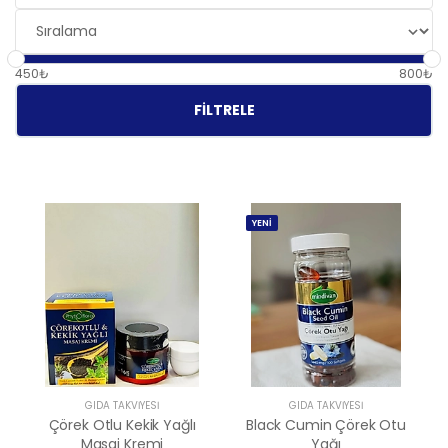
450₺
800₺
FILTRELE
YENİ
GIDA TAKVİYESİ
GIDA TAKVİYESİ
Çörek Otlu Kekik Yağlı
Black Cumin Çörek Otu
Masaj Kremi
Yağı