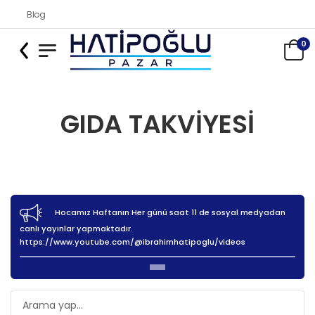
Blog
0
GIDA TAKVİYESİ
Hocamız Haftanın Her günü saat 11 de sosyal medyadan
canlı yayınlar yapmaktadır.
https://www.youtube.com/@ibrahimhatipoglu/videos