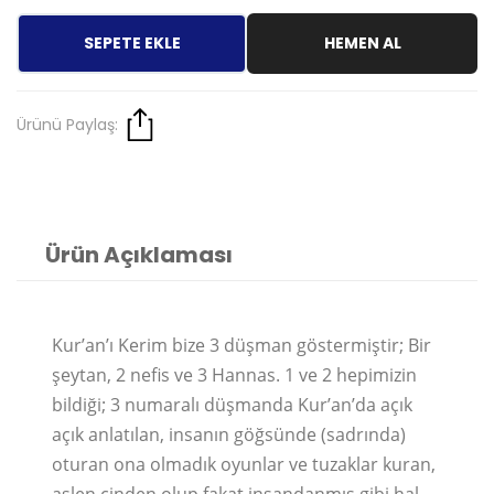
SEPETE EKLE
HEMEN AL
Ürünü Paylaş:
Ürün Açıklaması
Kur’an’ı Kerim bize 3 düşman göstermiştir; Bir
şeytan, 2 nefis ve 3 Hannas. 1 ve 2 hepimizin
bildiği; 3 numaralı düşmanda Kur’an’da açık
açık anlatılan, insanın göğsünde (sadrında)
oturan ona olmadık oyunlar ve tuzaklar kuran,
aslen cinden olup fakat insandanmış gibi hal