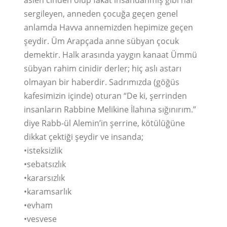
sergileyen, anneden çocuğa geçen genel
anlamda Havva annemizden hepimize geçen
şeydir. Üm Arapçada anne sübyan çocuk
demektir. Halk arasında yaygın kanaat Ümmü
sübyan rahim cinidir derler; hiç aslı astarı
olmayan bir haberdir. Sadrımızda (göğüs
kafesimizin içinde) oturan “De ki, şerrinden
insanların Rabbine Melikine İlahına sığınırım.”
diye Rabb-ül Alemin’in şerrine, kötülüğüne
dikkat çektiği şeydir ve insanda;
•isteksizlik
•sebatsızlık
•kararsızlık
•karamsarlık
•evham
•vesvese