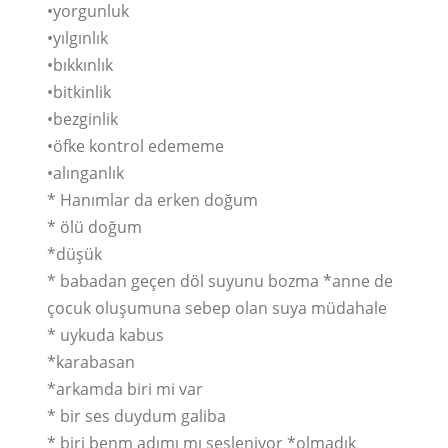
•yorgunluk
•yılgınlık
•bıkkınlık
•bitkinlik
•bezginlik
•öfke kontrol edememe
•alınganlık
* Hanımlar da erken doğum
* ölü doğum
*düşük
* babadan geçen döl suyunu bozma *anne de
çocuk oluşumuna sebep olan suya müdahale
* uykuda kabus
*karabasan
*arkamda biri mi var
* bir ses duydum galiba
* biri benm adımı mı sesleniyor *olmadık