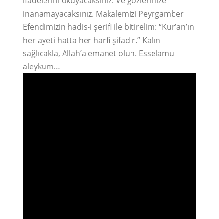
ifadelerini okuyacaksınız. Ve gözlerinize
inanamayacaksınız. Makalemizi Peyrgamber
Efendimizin hadis-i şerifi ile bitirelim: “Kur’an’ın
her ayeti hatta her harfi şifadır.” Kalın
sağlıcakla, Allah’a emanet olun. Esselamu
aleykum…