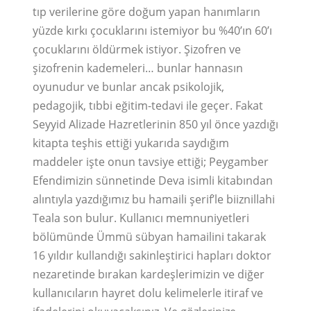
tıp verilerine göre doğum yapan hanımların
yüzde kırkı çocuklarını istemiyor bu %40’ın 60’ı
çocuklarını öldürmek istiyor. Şizofren ve
şizofrenin kademeleri… bunlar hannasın
oyunudur ve bunlar ancak psikolojik,
pedagojik, tıbbi eğitim-tedavi ile geçer. Fakat
Seyyid Alizade Hazretlerinin 850 yıl önce yazdığı
kitapta teşhis ettiği yukarıda saydığım
maddeler işte onun tavsiye ettiği; Peygamber
Efendimizin sünnetinde Deva isimli kitabından
alıntıyla yazdığımız bu hamaili şerif’le biiznillahi
Teala son bulur. Kullanıcı memnuniyetleri
bölümünde Ümmü sübyan hamailini takarak
16 yıldır kullandığı sakinleştirici hapları doktor
nezaretinde bırakan kardeşlerimizin ve diğer
kullanıcıların hayret dolu kelimelerle itiraf ve