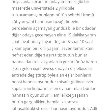
heyecanla sorunları anlayamamak gibi bir
mazeretle üniversitede 2 yıllık bile
tutturamamış bunların bütün sebebi Ümmü
sübyan yani hannasın tuzağıdır evin
perdelerini açamayan gündüz bile bir odadan
diğer odaya geçemeyen eline 15 dakika yarım
saat lavaboda yıkayan duştan 5 saat 10 saat
çıkamayan biri kirli yaşamı seven temizlikten
nefret eden diğeri aşırı titiz bütün bunlar
hannasdan televizyonlarda görürsünüz bazen
işten gelen eşini eve sokmayan dış elbiseleri
antrede değiştirtip öyle alan eşler bunların
hepsi hannas oyunudur misafir gidince evin
kapılarının kulparını silen ev hanımları bunlar
hannasın oyunudur. Hamilelikte yaşanan
bütün gerginlikler, hamilelik sonrası
lohusalıktaki stresler hannasın oyunudur. Adli